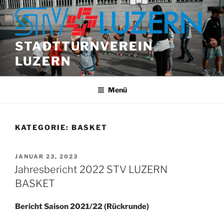
Zum
Inhalt
springen
STADTTURNVEREIN
LUZERN
Menü
KATEGORIE:
BASKET
VERÖFFENTLICHT
JANUAR 23, 2023
AM
Jahresbericht 2022 STV LUZERN
BASKET
Bericht Saison 2021/22 (Rückrunde)