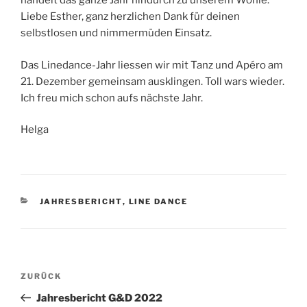
handelt das ganze Jahr hindurch zu unserem Wohle.
Liebe Esther, ganz herzlichen Dank für deinen
selbstlosen und nimmermüden Einsatz.
Das Linedance-Jahr liessen wir mit Tanz und Apéro am
21. Dezember gemeinsam ausklingen. Toll wars wieder.
Ich freu mich schon aufs nächste Jahr.
Helga
KATEGORIEN
JAHRESBERICHT
,
LINE DANCE
Beitragsnavigation
Vorheriger
ZURÜCK
Beitrag
Jahresbericht G&D 2022