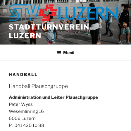
Zum
Inhalt
springen
STADTTURNVEREIN
LUZERN
Menü
HANDBALL
Handball Plauschgruppe
Administration und Leiter Plauschgruppe
Peter Wyss
Wesemlinring 16
6006 Luzern
P: 041 420 10 88