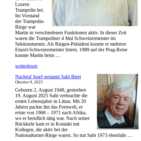
Luzern
Trampolin bei.
Im Vorstand
der Trampolin-
Riege war
Martin in verschiedenen Funktionen aktiv. In dieser Zeit
waren die Trampoliner 4 Mal Schweizermeister im
Sektionsturnen. Als Riegen-Präsident konnte er mehrere
Einzel-Schweizermeister feiern. 1989 auf der Prag-Reise
konnte Martin beim …
„Nachruf
weiterlesen
Martin
Nachruf Josef genannt Sabi Bieri
Gisler“
Oktober 9, 2025
Geboren 2. August 1948, gestorben
19. August 2025 Sabi verbrachte die
ersten Lebensjahre in Littau. Mit 20
Jahren packte ihn das Fernweh, er
reiste von 1968 – 1971 nach Afrika,
wo er beruflich tätig war. Nach seiner
Rückkehr kam er in Kontakt mit
Kollegen, die aktiv bei der
Nationalturner-Riege waren. So trat Sabi 1973 ebenfalls …