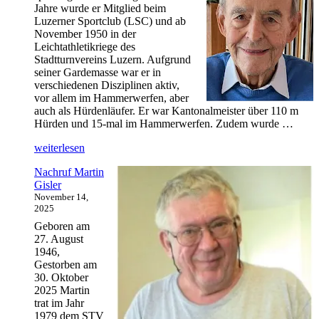
Jahre wurde er Mitglied beim
Luzerner Sportclub (LSC) und ab
November 1950 in der
Leichtathletikriege des
Stadtturnvereins Luzern. Aufgrund
seiner Gardemasse war er in
verschiedenen Disziplinen aktiv,
vor allem im Hammerwerfen, aber
auch als Hürdenläufer. Er war Kantonalmeister über 110 m
Hürden und 15-mal im Hammerwerfen. Zudem wurde …
„Nachruf
weiterlesen
Bruno
Nachruf Martin
Hagmann“
Gisler
November 14,
2025
Geboren am
27. August
1946,
Gestorben am
30. Oktober
2025 Martin
trat im Jahr
1979 dem STV