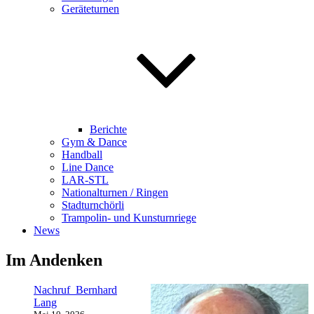
Geräteturnen
Berichte
Gym & Dance
Handball
Line Dance
LAR-STL
Nationalturnen / Ringen
Stadturnchörli
Trampolin- und Kunsturnriege
News
Im Andenken
Nachruf Bernhard
Lang