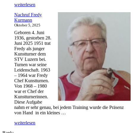
„Nachruf
weiterlesen
Josef
Nachruf Fredy
genannt
Kurmann
Sabi
Oktober 5, 2025
Bieri“
Geboren 4. Juni
1936, gestorben 28.
Juni 2025 1951 trat
Fredy als junger
Kunstturner dem
STV Luzern bei.
Turnen war seine
Leidenschaft. 1963
– 1964 war Fredy
Chef Kunstturnen.
Von 1968 – 1980
war er Chef der
Kunstturnerinnen.
Diese Aufgabe
nahm er sehr genau, bei jedem Training wurde die Präsenz
von Hand in ein kleines …
„Nachruf
weiterlesen
Fredy
Bank: