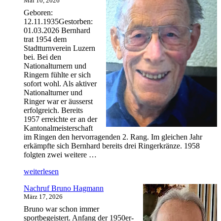
Mai 10, 2026
Geboren:
12.11.1935Gestorben:
01.03.2026 Bernhard
trat 1954 dem
Stadtturnverein Luzern
bei. Bei den
Nationalturnern und
Ringern fühlte er sich
sofort wohl. Als aktiver
Nationalturner und
Ringer war er äusserst
erfolgreich. Bereits
1957 erreichte er an der
Kantonalmeisterschaft
im Ringen den hervorragenden 2. Rang. Im gleichen Jahr
erkämpfte sich Bernhard bereits drei Ringerkränze. 1958
folgten zwei weitere …
„Nachruf
weiterlesen
Bernhard
Nachruf Bruno Hagmann
Lang“
März 17, 2026
Bruno war schon immer
sportbegeistert. Anfang der 1950er-