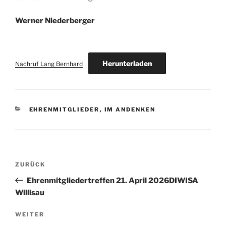
Werner Niederberger
Herunterladen
Nachruf Lang Bernhard
KATEGORIEN
EHRENMITGLIEDER
,
IM ANDENKEN
Beitragsnavigation
Vorheriger
ZURÜCK
Beitrag
Ehrenmitgliedertreffen 21. April 2026DIWISA
Willisau
Nächster
WEITER