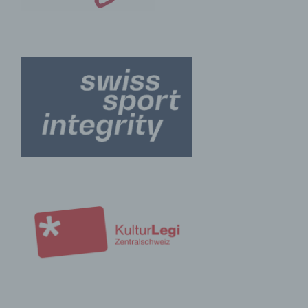
zugeordnet werden können, sofern diese
zusätzlichen Informationen gesondert aufbewahrt
werden und technischen und organisatorischen
Maßnahmen unterliegen, die gewährleisten, dass
die personenbezogenen Daten nicht einer
identifizierten oder identifizierbaren natürlichen
Person zugewiesen werden.
g) Verantwortlicher oder für die Verarbeitung
Verantwortlicher
Verantwortlicher oder für die Verarbeitung
Verantwortlicher ist die natürliche oder juristische
Person, Behörde, Einrichtung oder andere Stelle,
die allein oder gemeinsam mit anderen über die
Zwecke und Mittel der Verarbeitung von
personenbezogenen Daten entscheidet. Sind die
Zwecke und Mittel dieser Verarbeitung durch das
Unionsrecht oder das Recht der Mitgliedstaaten
vorgegeben, so kann der Verantwortliche
beziehungsweise können die bestimmten Kriterien
seiner Benennung nach dem Unionsrecht oder
dem Recht der Mitgliedstaaten vorgesehen