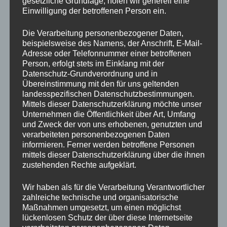
gesetzliche Grundlage, holen wir generell eine
offeriert.
Einwilligung der betroffenen Person ein.
Gemütlich ist es, und mit interessanten Gesprächen
Die Verarbeitung personenbezogener Daten,
vergeht die Zeit im Flug. Als Abschluss erhalten alle
beispielsweise des Namens, der Anschrift, E-Mail-
Teilnehmenden ein Fläschli Buure Brand überreicht.
Adresse oder Telefonnummer einer betroffenen
Person, erfolgt stets im Einklang mit der
Rita L.
Datenschutz-Grundverordnung und in
Übereinstimmung mit den für uns geltenden
landesspezifischen Datenschutzbestimmungen.
Mittels dieser Datenschutzerklärung möchte unser
Unternehmen die Öffentlichkeit über Art, Umfang
und Zweck der von uns erhobenen, genutzten und
verarbeiteten personenbezogenen Daten
informieren. Ferner werden betroffene Personen
mittels dieser Datenschutzerklärung über die ihnen
zustehenden Rechte aufgeklärt.
Wir haben als für die Verarbeitung Verantwortlicher
zahlreiche technische und organisatorische
Maßnahmen umgesetzt, um einen möglichst
lückenlosen Schutz der über diese Internetseite