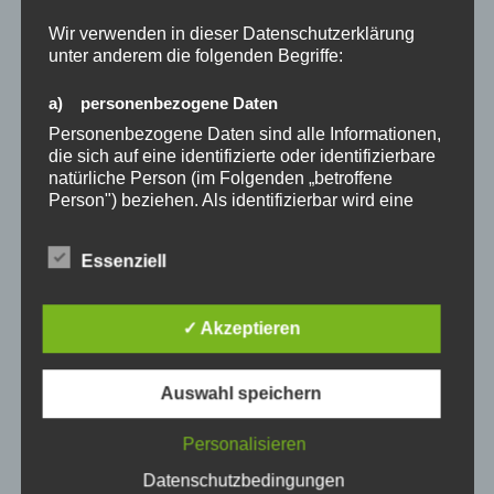
Wir verwenden in dieser Datenschutzerklärung
unter anderem die folgenden Begriffe:
a) personenbezogene Daten
Personenbezogene Daten sind alle Informationen,
die sich auf eine identifizierte oder identifizierbare
natürliche Person (im Folgenden „betroffene
Person") beziehen. Als identifizierbar wird eine
natürliche Person angesehen, die direkt oder
indirekt, insbesondere mittels Zuordnung zu einer
Essenziell
Kennung wie einem Namen, zu einer
Kennnummer, zu Standortdaten, zu einer Online-
Kennung oder zu einem oder mehreren
✓ Akzeptieren
besonderen Merkmalen, die Ausdruck der
physischen, physiologischen, genetischen,
KATEGORIEN
ALLGEMEIN
,
EHRENMITGLIEDER
psychischen, wirtschaftlichen, kulturellen oder
Auswahl speichern
sozialen Identität dieser natürlichen Person sind,
identifiziert werden kann.
Personalisieren
b) betroffene Person
Beitragsnavigation
Datenschutzbedingungen
Vorheriger
ZURÜCK