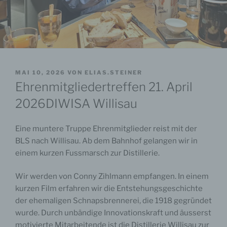
VERÖFFENTLICHT
MAI 10, 2026
VON
ELIAS.STEINER
AM
Ehrenmitgliedertreffen 21. April
2026DIWISA Willisau
Eine muntere Truppe Ehrenmitglieder reist mit der
BLS nach Willisau. Ab dem Bahnhof gelangen wir in
einem kurzen Fussmarsch zur Distillerie.
Wir werden von Conny Zihlmann empfangen. In einem
kurzen Film erfahren wir die Entstehungsgeschichte
der ehemaligen Schnapsbrennerei, die 1918 gegründet
wurde. Durch unbändige Innovationskraft und äusserst
motivierte Mitarbeitende ist die Distillerie Willisau zur