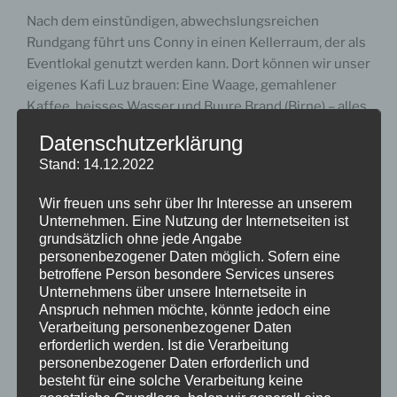
Nach dem einstündigen, abwechslungsreichen
Rundgang führt uns Conny in einen Kellerraum, der als
Eventlokal genutzt werden kann. Dort können wir unser
eigenes Kafi Luz brauen: Eine Waage, gemahlener
Kaffee, heisses Wasser und Buure Brand (Birne) – alles
steht bereit.
Datenschutzerklärung
Stand: 14.12.2022
Die grosse Frage ist: Wie viel gemahlener Kaffee
braucht es für einen Liter Kaffee? Ferdi meint, ein
Wir freuen uns sehr über Ihr Interesse an unserem
Kaffeelöffel sollte genügen. Wir messen ab – das
Unternehmen. Eine Nutzung der Internetseiten ist
ergibt 1,18 g, scheint doch etwas wenig zu sein. Conny
grundsätzlich ohne jede Angabe
klärt auf: Es sollen etwa 1,8 g sein; man soll ja noch die
personenbezogener Daten möglich. Sofern eine
betroffene Person besondere Services unseres
Zeitung durch das Glas lesen können.
Unternehmens über unsere Internetseite in
Anspruch nehmen möchte, könnte jedoch eine
Hubi und Hans brühen den Kaffee an, und tatsächlich –
Verarbeitung personenbezogener Daten
die Farbe stimmt. Mit dem Buure Brand (61 % Vol.)
erforderlich werden. Ist die Verarbeitung
ergibt sich ein feines Aroma. Zum Kaffee – es werden
personenbezogener Daten erforderlich und
einige getrunken – wird ein Hinterländer Z’Vieri-Plättli
besteht für eine solche Verarbeitung keine