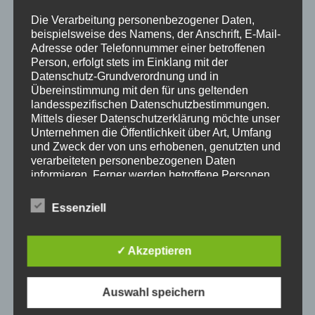
Die Verarbeitung personenbezogener Daten,
Datenschutz
beispielsweise des Namens, der Anschrift, E-Mail-
Adresse oder Telefonnummer einer betroffenen
Person, erfolgt stets im Einklang mit der
Datenschutz-Grundverordnung und in
Übereinstimmung mit den für uns geltenden
landesspezifischen Datenschutzbestimmungen.
Mittels dieser Datenschutzerklärung möchte unser
Unternehmen die Öffentlichkeit über Art, Umfang
und Zweck der von uns erhobenen, genutzten und
verarbeiteten personenbezogenen Daten
informieren. Ferner werden betroffene Personen
mittels dieser Datenschutzerklärung über die ihnen
zustehenden Rechte aufgeklärt.
Essenziell
Wir haben als für die Verarbeitung Verantwortlicher
Donatoren
zahlreiche technische und organisatorische
✓ Akzeptieren
Maßnahmen umgesetzt, um einen möglichst
lückenlosen Schutz der über diese Internetseite
verarbeiteten personenbezogenen Daten
Auswahl speichern
sicherzustellen. Dennoch können Internetbasierte