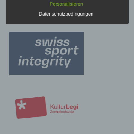
Datenübertragungen grundsätzlich
Personalisieren
Sicherheitslücken aufweisen, sodass ein absoluter
Schutz nicht gewährleistet werden kann. Aus
Datenschutzbedingungen
diesem Grund steht es jeder betroffenen Person
frei, personenbezogene Daten auch auf
alternativen Wegen, beispielsweise telefonisch, an
uns zu übermitteln.
Begriffsbestimmungen
Die Datenschutzerklärung beruht auf den
Begrifflichkeiten, die durch den Europäischen
Richtlinien- und Verordnungsgeber beim Erlass
der Datenschutz-Grundverordnung (DS-GVO)
verwendet wurden. Unsere Datenschutzerklärung
soll sowohl für die Öffentlichkeit als auch für
unsere Kunden und Geschäftspartner einfach
lesbar und verständlich sein. Um dies zu
gewährleisten, möchten wir vorab die verwendeten
Begrifflichkeiten erläutern.
Wir verwenden in dieser Datenschutzerklärung