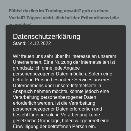
Fühlst du dich im Training unwohl? gab es einen
Vorfall? Zögere nicht, dich bei der Präventionsstelle
zu melden!
Datenschutzerklärung
Kontakt:
Stand: 14.12.2022
Sarah Schnüriger
praevention@stvluzern.ch
Wir freuen uns sehr über Ihr Interesse an unserem
Unternehmen. Eine Nutzung der Internetseiten ist
grundsätzlich ohne jede Angabe
personenbezogener Daten möglich. Sofern eine
betroffene Person besondere Services unseres
Unternehmens über unsere Internetseite in
Bank:
Anspruch nehmen möchte, könnte jedoch eine
Verarbeitung personenbezogener Daten
erforderlich werden. Ist die Verarbeitung
Luzerner Kantonalbank, Postfach, 6002 Luzern
personenbezogener Daten erforderlich und
Konto: 01-00-035.412-07
besteht für eine solche Verarbeitung keine
IBAN: CH10 0077 8010 0035 4120 7
gesetzliche Grundlage, holen wir generell eine
Einwilligung der betroffenen Person ein.