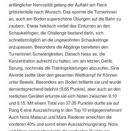
anfänglicher Nervosität gelang der Auftakt am Reck
grösstenteils nach Wunsch. Das spornte die Turnerinnen
an, auch am Boden superschöne Übungen auf die Bahn zu
zaubern. Etwas hektisch verlief das Einturnen an den
Schaukelringen, die Challenge bestand darin, sich
schnellstmöglich an die ungewohnten Schaukelringe
anzupassen. Besonders die Abgänge bereiteten den
Turnerinnen Schwierigkeiten. Danach hiess es, die
Konzentration aufrecht zu halten, um am letzten Gerät,
Sprung, nochmals die Trainingsleistungen abzurufen. Sina
Alverde stellte über den gesamten Wettkampf ihr Können
unter Beweis. Besonders am Boden brillierte sie und wurde
dementsprechend belohnt (9.65 Punkte), aber auch an den
restlichen Geräten erturnte sie sich Noten zwischen 9.10
und 9.15. Mit einem Total von 37.05 Punkten durfte sie auf
Rang 6 eine Auszeichnung in den Top 10 entgegennehmen!
Auch Nora Matacun und Mara Riedener erreichten die
vorderen 40% und somit einen Auszeichnungsrang. Nora
und Mara sammelten beide die wertvollen Punkte am