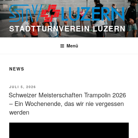
Zum
Inhalt
springen
STADTTURNVEREIN LUZERN
Menü
NEWS
VERÖFFENTLICHT
JULI 5, 2026
AM
Schweizer Meisterschaften Trampolin 2026
– Ein Wochenende, das wir nie vergessen
werden