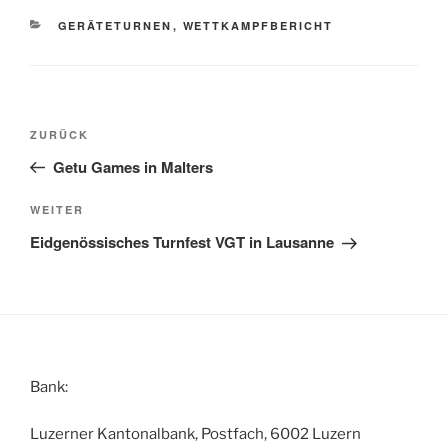
KATEGORIEN
GERÄTETURNEN
,
WETTKAMPFBERICHT
Beitragsnavigation
Vorheriger
ZURÜCK
Beitrag
Getu Games in Malters
Nächster
WEITER
Beitrag
Eidgenössisches Turnfest VGT in Lausanne
Bank:
Luzerner Kantonalbank, Postfach, 6002 Luzern