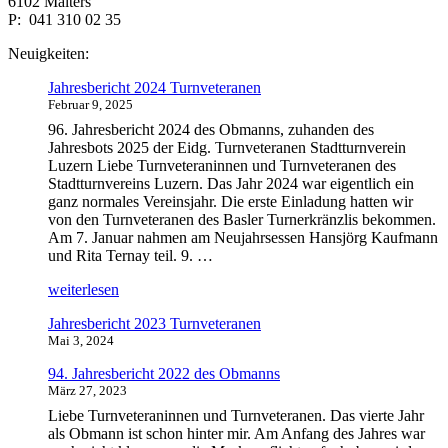
6102 Malters
P: 041 310 02 35
Neuigkeiten:
Jahresbericht 2024 Turnveteranen
Februar 9, 2025
96. Jahresbericht 2024 des Obmanns, zuhanden des
Jahresbots 2025 der Eidg. Turnveteranen Stadtturnverein
Luzern Liebe Turnveteraninnen und Turnveteranen des
Stadtturnvereins Luzern. Das Jahr 2024 war eigentlich ein
ganz normales Vereinsjahr. Die erste Einladung hatten wir
von den Turnveteranen des Basler Turnerkränzlis bekommen.
Am 7. Januar nahmen am Neujahrsessen Hansjörg Kaufmann
und Rita Ternay teil. 9. …
„Jahresbericht
weiterlesen
2024
Jahresbericht 2023 Turnveteranen
Turnveteranen“
Mai 3, 2024
94. Jahresbericht 2022 des Obmanns
März 27, 2023
Liebe Turnveteraninnen und Turnveteranen. Das vierte Jahr
als Obmann ist schon hinter mir. Am Anfang des Jahres war