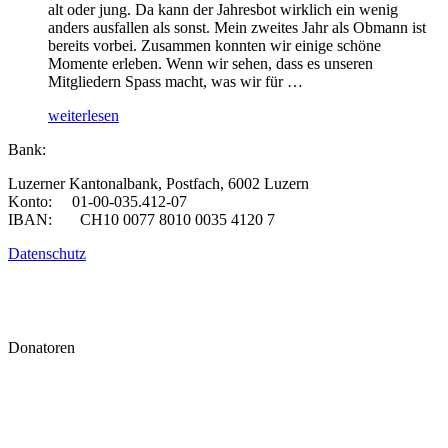
alt oder jung. Da kann der Jahresbot wirklich ein wenig
anders ausfallen als sonst. Mein zweites Jahr als Obmann ist
bereits vorbei. Zusammen konnten wir einige schöne
Momente erleben. Wenn wir sehen, dass es unseren
Mitgliedern Spass macht, was wir für …
„92.
weiterlesen
Jahresbericht
Bank:
2020
des
Luzerner Kantonalbank, Postfach, 6002 Luzern
Obmanns
Konto: 01-00-035.412-07
zuhanden
IBAN: CH10 0077 8010 0035 4120 7
des
Jahresbots“
Datenschutz
Donatoren