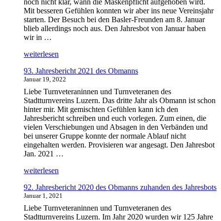
noch nicht klar, wann die Maskenpflicht aufgehoben wird.
Mit besseren Gefühlen konnten wir aber ins neue Vereinsjahr
starten. Der Besuch bei den Basler-Freunden am 8. Januar
blieb allerdings noch aus. Den Jahresbot von Januar haben
wir in …
„94.
weiterlesen
Jahresbericht
93. Jahresbericht 2021 des Obmanns
2022
Januar 19, 2022
des
Obmanns“
Liebe Turnveteraninnen und Turnveteranen des
Stadtturnvereins Luzern. Das dritte Jahr als Obmann ist schon
hinter mir. Mit gemischten Gefühlen kann ich den
Jahresbericht schreiben und euch vorlegen. Zum einen, die
vielen Verschiebungen und Absagen in den Verbänden und
bei unserer Gruppe konnte der normale Ablauf nicht
eingehalten werden. Provisieren war angesagt. Den Jahresbot
Jan. 2021 …
„93.
weiterlesen
Jahresbericht
92. Jahresbericht 2020 des Obmanns zuhanden des Jahresbots
2021
Januar 1, 2021
des
Obmanns“
Liebe Turnveteraninnen und Turnveteranen des
Stadtturnvereins Luzern. Im Jahr 2020 wurden wir 125 Jahre