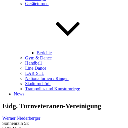
Geräteturnen
Berichte
Gym & Dance
Handball
Line Dance
LAR-STL
Nationalturnen / Ringen
Stadturnchörli
Trampolin- und Kunsturnriege
News
Eidg. Turnveteranen-Vereinigung
Werner Niederberger
Sonnenrain 5E