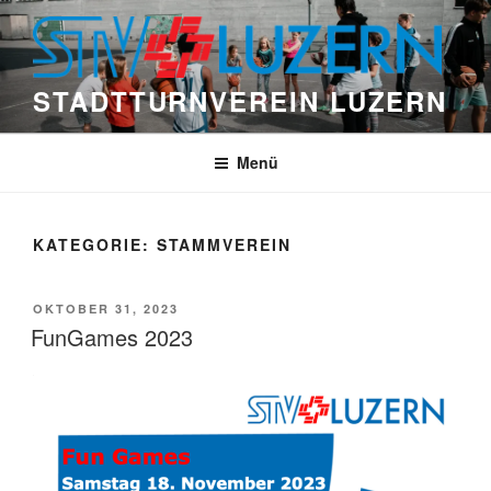
Zum
Inhalt
springen
STADTTURNVEREIN LUZERN
Menü
KATEGORIE:
STAMMVEREIN
VERÖFFENTLICHT
OKTOBER 31, 2023
AM
FunGames 2023