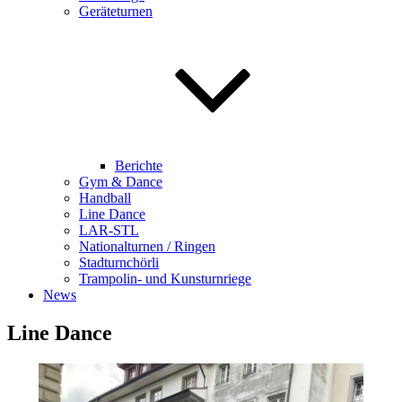
Geräteturnen
Berichte
Gym & Dance
Handball
Line Dance
LAR-STL
Nationalturnen / Ringen
Stadturnchörli
Trampolin- und Kunsturnriege
News
Line Dance