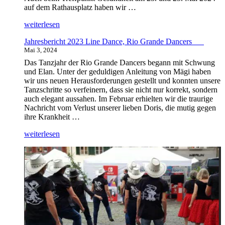
auf dem Rathausplatz haben wir …
„Line
weiterlesen
Dance
Jahresbericht 2023 Line Dance, Rio Grande Dancers
Jahresbericht
Mai 3, 2024
2024“
Das Tanzjahr der Rio Grande Dancers begann mit Schwung
und Elan. Unter der geduldigen Anleitung von Mägi haben
wir uns neuen Herausforderungen gestellt und konnten unsere
Tanzschritte so verfeinern, dass sie nicht nur korrekt, sondern
auch elegant aussahen. Im Februar erhielten wir die traurige
Nachricht vom Verlust unserer lieben Doris, die mutig gegen
ihre Krankheit …
„Jahresbericht
weiterlesen
2023
Line
Dance,
Rio
Grande
Dancers “