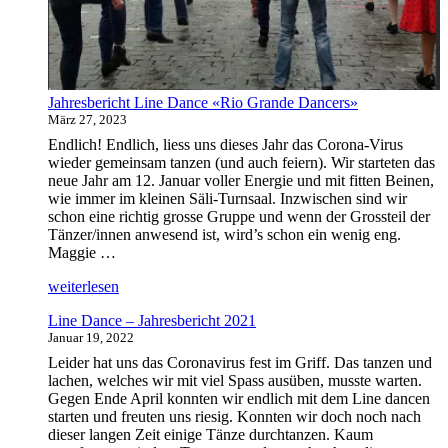
Jahresbericht Line Dance «Rio Grande Dancers»
März 27, 2023
Endlich! Endlich, liess uns dieses Jahr das Corona-Virus
wieder gemeinsam tanzen (und auch feiern). Wir starteten das
neue Jahr am 12. Januar voller Energie und mit fitten Beinen,
wie immer im kleinen Säli-Turnsaal. Inzwischen sind wir
schon eine richtig grosse Gruppe und wenn der Grossteil der
Tänzer/innen anwesend ist, wird’s schon ein wenig eng.
Maggie …
„Jahresbericht
weiterlesen
Line
Line Dance – Jahresbericht 2021
Dance
Januar 19, 2022
«Rio
Grande
Leider hat uns das Coronavirus fest im Griff. Das tanzen und
Dancers»“
lachen, welches wir mit viel Spass ausüben, musste warten.
Gegen Ende April konnten wir endlich mit dem Line dancen
starten und freuten uns riesig. Konnten wir doch noch nach
dieser langen Zeit einige Tänze durchtanzen. Kaum