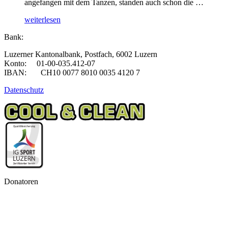
angefangen mit dem Tanzen, standen auch schon die …
„Line
weiterlesen
Dance
Bank:
–
Jahresbericht
Luzerner Kantonalbank, Postfach, 6002 Luzern
2021“
Konto: 01-00-035.412-07
IBAN: CH10 0077 8010 0035 4120 7
Datenschutz
Donatoren