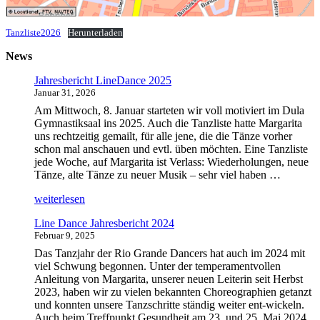
Tanzliste2026
Herunterladen
News
Jahresbericht LineDance 2025
Januar 31, 2026
Am Mittwoch, 8. Januar starteten wir voll motiviert im Dula
Gymnastiksaal ins 2025. Auch die Tanzliste hatte Margarita
uns rechtzeitig gemailt, für alle jene, die die Tänze vorher
schon mal anschauen und evtl. üben möchten. Eine Tanzliste
jede Woche, auf Margarita ist Verlass: Wiederholungen, neue
Tänze, alte Tänze zu neuer Musik – sehr viel haben …
„Jahresbericht
weiterlesen
LineDance
Line Dance Jahresbericht 2024
2025“
Februar 9, 2025
Das Tanzjahr der Rio Grande Dancers hat auch im 2024 mit
viel Schwung begonnen. Unter der temperamentvollen
Anleitung von Margarita, unserer neuen Leiterin seit Herbst
2023, haben wir zu vielen bekannten Choreographien getanzt
und konnten unsere Tanzschritte ständig weiter ent-wickeln.
Auch beim Treffpunkt Gesundheit am 23. und 25. Mai 2024