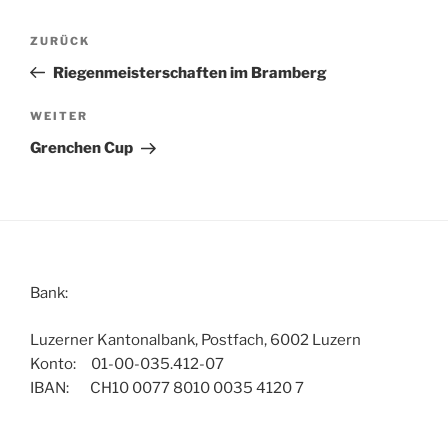
Beitragsnavigation
Vorheriger
ZURÜCK
Beitrag
Riegenmeisterschaften im Bramberg
Nächster
WEITER
Beitrag
Grenchen Cup
Bank:
Luzerner Kantonalbank, Postfach, 6002 Luzern
Konto: 01-00-035.412-07
IBAN: CH10 0077 8010 0035 4120 7