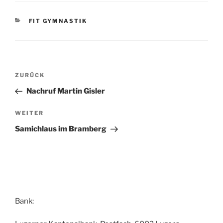
KATEGORIEN
FIT GYMNASTIK
Beitragsnavigation
Vorheriger
ZURÜCK
Beitrag
Nachruf Martin Gisler
Nächster
WEITER
Beitrag
Samichlaus im Bramberg
Bank: