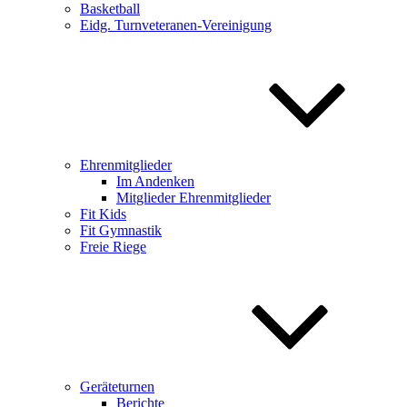
Basketball
Eidg. Turnveteranen-Vereinigung
Ehrenmitglieder
Im Andenken
Mitglieder Ehrenmitglieder
Fit Kids
Fit Gymnastik
Freie Riege
Geräteturnen
Berichte