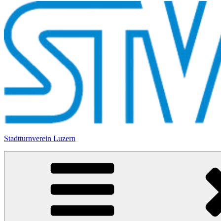
Stadtturnverein Luzern