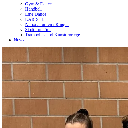
Gym & Dance
Handball
Line Dance
LAR-STL
Nationalturnen / Ringen
Stadturnchörli
Trampolin- und Kunsturnriege
News