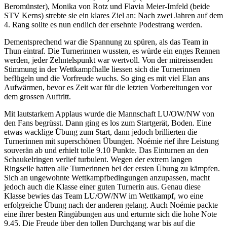
Beromünster), Monika von Rotz und Flavia Meier-Imfeld (beide
STV Kerns) strebte sie ein klares Ziel an: Nach zwei Jahren auf dem
4. Rang sollte es nun endlich der ersehnte Podestrang werden.
Dementsprechend war die Spannung zu spüren, als das Team in
Thun eintraf. Die Turnerinnen wussten, es würde ein enges Rennen
werden, jeder Zehntelspunkt war wertvoll. Von der mitreissenden
Stimmung in der Wettkampfhalle liessen sich die Turnerinnen
beflügeln und die Vorfreude wuchs. So ging es mit viel Elan ans
Aufwärmen, bevor es Zeit war für die letzten Vorbereitungen vor
dem grossen Auftritt.
Mit lautstarkem Applaus wurde die Mannschaft LU/OW/NW von
den Fans begrüsst. Dann ging es los zum Startgerät, Boden. Eine
etwas wacklige Übung zum Start, dann jedoch brillierten die
Turnerinnen mit superschönen Übungen. Noémie rief ihre Leistung
souverän ab und erhielt tolle 9.10 Punkte. Das Einturnen an den
Schaukelringen verlief turbulent. Wegen der extrem langen
Ringseile hatten alle Turnerinnen bei der ersten Übung zu kämpfen.
Sich an ungewohnte Wettkampfbedingungen anzupassen, macht
jedoch auch die Klasse einer guten Turnerin aus. Genau diese
Klasse bewies das Team LU/OW/NW im Wettkampf, wo eine
erfolgreiche Übung nach der anderen gelang. Auch Noémie packte
eine ihrer besten Ringübungen aus und erturnte sich die hohe Note
9.45. Die Freude über den tollen Durchgang war bis auf die