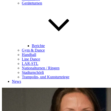
Geräteturnen
Berichte
Gym & Dance
Handball
Line Dance
LAR-STL
Nationalturnen / Ringen
Stadturnchörli
Trampolin- und Kunsturnriege
News