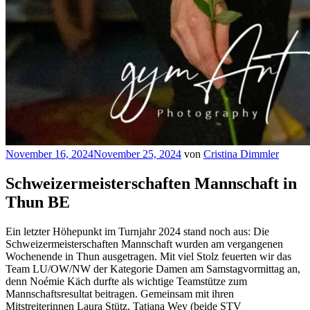
Veröffentlicht
November 16, 2024
November 25, 2024
von
Cristina Dimmler
am
Schweizermeisterschaften Mannschaft in
Thun BE
Ein letzter Höhepunkt im Turnjahr 2024 stand noch aus: Die
Schweizermeisterschaften Mannschaft wurden am vergangenen
Wochenende in Thun ausgetragen. Mit viel Stolz feuerten wir das
Team LU/OW/NW der Kategorie Damen am Samstagvormittag an,
denn Noémie Käch durfte als wichtige Teamstütze zum
Mannschaftsresultat beitragen. Gemeinsam mit ihren
Mitstreiterinnen Laura Stütz, Tatjana Wey (beide STV