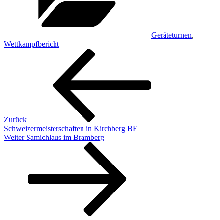
Geräteturnen
,
Wettkampfbericht
Beitragsnavigation
Vorheriger
Beitrag
Zurück
Schweizermeisterschaften in Kirchberg BE
Nächster
Weiter
Samichlaus im Bramberg
Beitrag