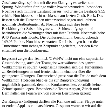
Zuschauerränge spürbar, mit diesem Elan ging es weiter zum
Sprung. Wir durften Sprünge voller Power bewundern, besonders
Noémie stach mit ihrer Leistung heraus, wofür sie die Bestnote 9.55
erhielt. Nun hiess es, nicht nachlassen am letzten Gerät, Reck. Das
liessen sich die Turnerinnen nicht zweimal sagen und lieferten
nochmals Bestleistungen ab. Noémie hatte sich ihre beste
Reckübung der Saison bis ganz zum Schluss aufgespart und
beeindruckte die Wertungsrichter mit ihrer Technik. Nochmals hohe
9.40 Punkte aufs Konto. Die Schlussrechnung: beeindruckende
149.05 Punkte. Nun hiess es warten. Die Leistungen hatten die
Turnerinnen zum richtigen Zeitpunkt abgeliefert, über den Rest
entschied nun die Konkurrenz.
Insgesamt zeigte das Team LU/OW/NW nicht nur eine superstarke
Gesamtleistung, auch der Teamgeist war während des ganzen
Wettkampfes zu spüren. Gegenseitig feuerten sich die Turnerinnen
zu Bestleistungen an und freuten sich miteinander über die
gelungenen Übungen. Entsprechend gross war die Freude nach dem
Wettkampf. Trotzdem blieb es bis zur Rangverkündigung
unglaublich spannend, denn die Konkurrenz liess ebenfalls keinen
Zehntelspunkt liegen. Besonders die Teams Aargau, Zürich und
Bern hatten ein Feuerwerk von starken Leistungen gezeigt.
Zur Rangverkündigung durften alle Kantone mit ihrer Flagge unter
tosendem Applaus einmarschieren. Gespannt warteten wir auf die