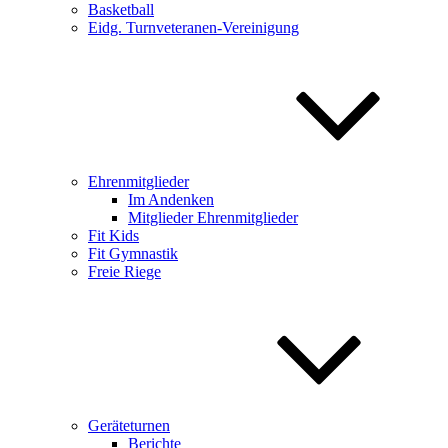
Basketball
Eidg. Turnveteranen-Vereinigung
Ehrenmitglieder
Im Andenken
Mitglieder Ehrenmitglieder
Fit Kids
Fit Gymnastik
Freie Riege
Geräteturnen
Berichte