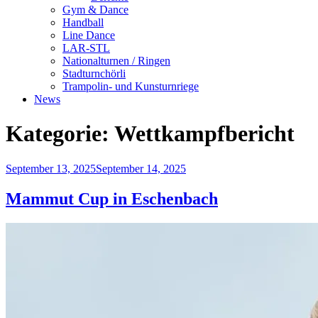
Gym & Dance
Handball
Line Dance
LAR-STL
Nationalturnen / Ringen
Stadturnchörli
Trampolin- und Kunsturnriege
News
Kategorie:
Wettkampfbericht
Veröffentlicht
September 13, 2025
September 14, 2025
am
Mammut Cup in Eschenbach