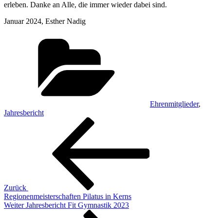
erleben. Danke an Alle, die immer wieder dabei sind.
Januar 2024, Esther Nadig
Kategorien
Ehrenmitglieder
,
Jahresbericht
Beitragsnavigation
Vorheriger
Beitrag
Zurück
Regionenmeisterschaften Pilatus in Kerns
Nächster
Weiter
Jahresbericht Fit Gymnastik 2023
Beitrag