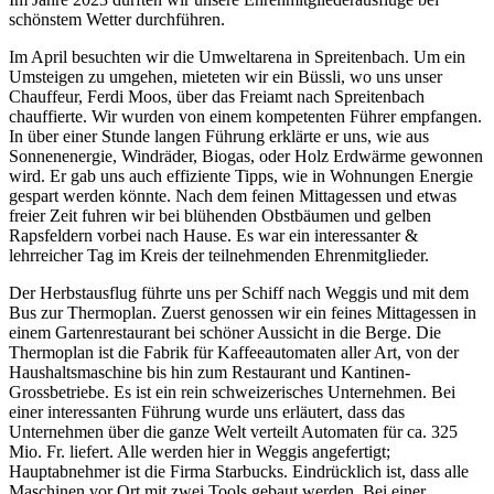
schönstem Wetter durchführen.
Im April besuchten wir die Umweltarena in Spreitenbach. Um ein
Umsteigen zu umgehen, mieteten wir ein Büssli, wo uns unser
Chauffeur, Ferdi Moos, über das Freiamt nach Spreitenbach
chauffierte. Wir wurden von einem kompetenten Führer empfangen.
In über einer Stunde langen Führung erklärte er uns, wie aus
Sonnenenergie, Windräder, Biogas, oder Holz Erdwärme gewonnen
wird. Er gab uns auch effiziente Tipps, wie in Wohnungen Energie
gespart werden könnte. Nach dem feinen Mittagessen und etwas
freier Zeit fuhren wir bei blühenden Obstbäumen und gelben
Rapsfeldern vorbei nach Hause. Es war ein interessanter &
lehrreicher Tag im Kreis der teilnehmenden Ehrenmitglieder.
Der Herbstausflug führte uns per Schiff nach Weggis und mit dem
Bus zur Thermoplan. Zuerst genossen wir ein feines Mittagessen in
einem Gartenrestaurant bei schöner Aussicht in die Berge. Die
Thermoplan ist die Fabrik für Kaffeeautomaten aller Art, von der
Haushaltsmaschine bis hin zum Restaurant und Kantinen-
Grossbetriebe. Es ist ein rein schweizerisches Unternehmen. Bei
einer interessanten Führung wurde uns erläutert, dass das
Unternehmen über die ganze Welt verteilt Automaten für ca. 325
Mio. Fr. liefert. Alle werden hier in Weggis angefertigt;
Hauptabnehmer ist die Firma Starbucks. Eindrücklich ist, dass alle
Maschinen vor Ort mit zwei Tools gebaut werden. Bei einer