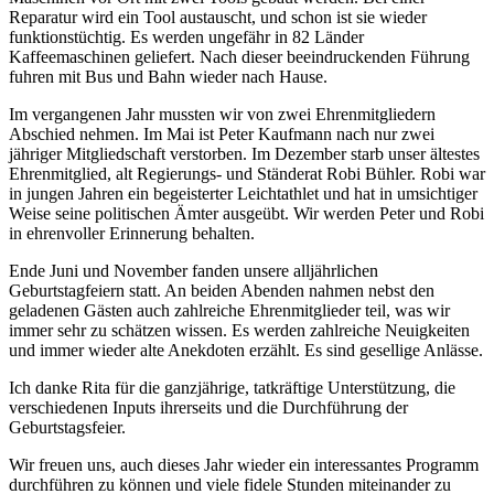
Reparatur wird ein Tool austauscht, und schon ist sie wieder
funktionstüchtig. Es werden ungefähr in 82 Länder
Kaffeemaschinen geliefert. Nach dieser beeindruckenden Führung
fuhren mit Bus und Bahn wieder nach Hause.
Im vergangenen Jahr mussten wir von zwei Ehrenmitgliedern
Abschied nehmen. Im Mai ist Peter Kaufmann nach nur zwei
jähriger Mitgliedschaft verstorben. Im Dezember starb unser ältestes
Ehrenmitglied, alt Regierungs- und Ständerat Robi Bühler. Robi war
in jungen Jahren ein begeisterter Leichtathlet und hat in umsichtiger
Weise seine politischen Ämter ausgeübt. Wir werden Peter und Robi
in ehrenvoller Erinnerung behalten.
Ende Juni und November fanden unsere alljährlichen
Geburtstagfeiern statt. An beiden Abenden nahmen nebst den
geladenen Gästen auch zahlreiche Ehrenmitglieder teil, was wir
immer sehr zu schätzen wissen. Es werden zahlreiche Neuigkeiten
und immer wieder alte Anekdoten erzählt. Es sind gesellige Anlässe.
Ich danke Rita für die ganzjährige, tatkräftige Unterstützung, die
verschiedenen Inputs ihrerseits und die Durchführung der
Geburtstagsfeier.
Wir freuen uns, auch dieses Jahr wieder ein interessantes Programm
durchführen zu können und viele fidele Stunden miteinander zu