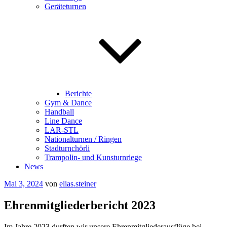
Geräteturnen
Berichte
Gym & Dance
Handball
Line Dance
LAR-STL
Nationalturnen / Ringen
Stadturnchörli
Trampolin- und Kunsturnriege
News
Veröffentlicht
Mai 3, 2024
von
elias.steiner
am
Ehrenmitgliederbericht 2023
Im Jahre 2023 durften wir unsere Ehrenmitgliederausflüge bei