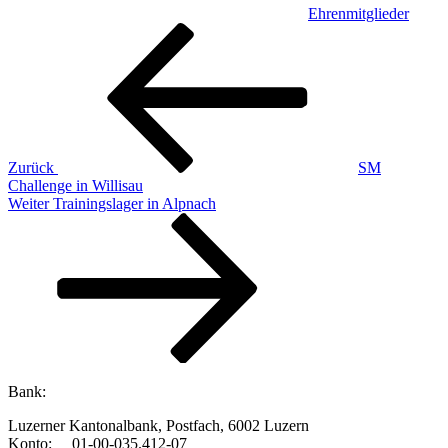
Ehrenmitglieder
Beitragsnavigation
Vorheriger
Beitrag
Zurück
SM
Challenge in Willisau
Nächster
Weiter
Trainingslager in Alpnach
Beitrag
Bank:
Luzerner Kantonalbank, Postfach, 6002 Luzern
Konto: 01-00-035.412-07