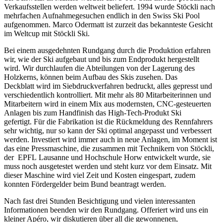
Verkaufsstellen werden weltweit beliefert. 1994 wurde Stöckli nach
mehrfachen Aufnahmegesuchen endlich in den Swiss Ski Pool
aufgenommen. Marco Odermatt ist zurzeit das bekannteste Gesicht
im Weltcup mit Stöckli Ski.
Bei einem ausgedehnten Rundgang durch die Produktion erfahren
wir, wie der Ski aufgebaut und bis zum Endprodukt hergestellt
wird. Wir durchlaufen die Abteilungen von der Lagerung des
Holzkerns, können beim Aufbau des Skis zusehen. Das
Deckblatt wird im Siebdruckverfahren bedruckt, alles gepresst und
verschiedentlich kontrolliert. Mit mehr als 80 Mitarbeiterinnen und
Mitarbeitern wird in einem Mix aus modernsten, CNC-gesteuerten
Anlagen bis zum Handfinish das High-Tech-Produkt Ski
gefertigt. Für die Fabrikation ist die Rückmeldung des Rennfahrers
sehr wichtig, nur so kann der Ski optimal angepasst und verbessert
werden. Investiert wird immer auch in neue Anlagen, im Moment ist
das eine Pressmaschine, die zusammen mit Technikern von Stöckli,
der EPFL Lausanne und Hochschule Horw entwickelt wurde, sie
muss noch ausgetestet werden und steht kurz vor dem Einsatz. Mit
dieser Maschine wird viel Zeit und Kosten eingespart, zudem
konnten Fördergelder beim Bund beantragt werden.
Nach fast drei Stunden Besichtigung und vielen interessanten
Informationen beenden wir den Rundgang. Offeriert wird uns ein
kleiner Apéro, wir diskutieren über all die gewonnenen,