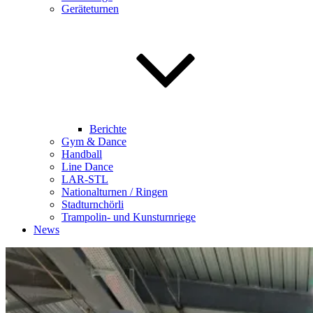
Geräteturnen
Berichte
Gym & Dance
Handball
Line Dance
LAR-STL
Nationalturnen / Ringen
Stadturnchörli
Trampolin- und Kunsturnriege
News