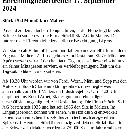
Ehrenmitgliedertreffen 17. September
2024
Stöckli Ski Manufaktur Malters
Passend zu den aktuellen Temperaturen, in der Höhe liegt bereits
Schnee, besuchen wir die Firma Stöckli Ski AG in Malters. Das
Interesse der Ehrenmitglieder an dieser Besichtigung ist gross.
Wir starten ab Bahnhof Luzern und fahren kurz vor elf Uhr mit dem
Zug nach Malters. Zu Fuss geht es zum Restaurant Sie7e. Mit einem
Apéro stossen wir auf den heutigen Tag an, anschliessend wird uns
ein feines Mittagessen serviert, es verbleibt genügend Zeit um die
Tagesaktualitäten zu diskutieren.
Ab 13.30 Uhr werden wir von Ferdi, Werni, Mäni und Sepp mit den
Autos zur Stöckli Skimanufaktur gefahren, diese liegt etwas
ausserhalb vom Dorf Malters im Industriegebiet. Um 14.00 Uhr
empfängt uns Ruedi Arnet, Skidesigner und ehemaliges
Geschäftsleitungsmitglied, zur Besichtigung. Die Firma Stöckli Ski
AG besteht seit 1935 und hat seit 1986 den Sitz in Malters. Im
Eingangsbereich können wir sehen, wie sich die Ski entwickelt
haben, vom einfachen Holzski bis zum technisch ausgereiften
Spitzenski. Heute ist Stöckli der einzig verbliebene Skifabrikant in
der Schweiz. In Malters werden ca.75‘000 Skis im Jahr produziert,