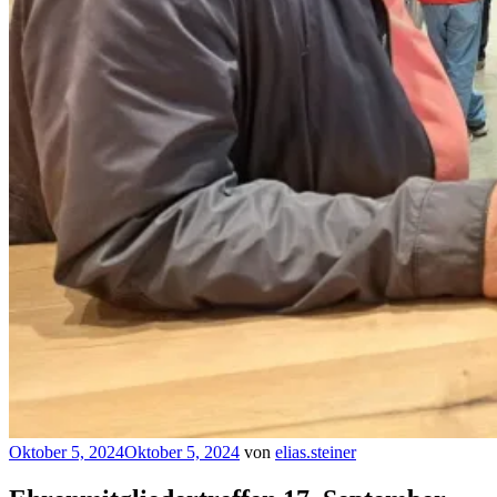
Veröffentlicht
Oktober 5, 2024
Oktober 5, 2024
von
elias.steiner
am