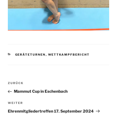
KATEGORIEN
GERÄTETURNEN
,
WETTKAMPFBERICHT
Beitragsnavigation
Vorheriger
ZURÜCK
Beitrag
Mammut Cup in Eschenbach
Nächster
WEITER
Beitrag
Ehrenmitgliedertreffen 17. September 2024