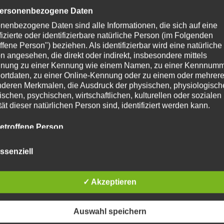
ersonenbezogene Daten
nenbezogene Daten sind alle Informationen, die sich auf eine
ifizierte oder identifizierbare natürliche Person (im Folgenden
ffene Person") beziehen. Als identifizierbar wird eine natürliche
n angesehen, die direkt oder indirekt, insbesondere mittels
nung zu einer Kennung wie einem Namen, zu einer Kennnumm
ortdaten, zu einer Online-Kennung oder zu einem oder mehrer
deren Merkmalen, die Ausdruck der physischen, physiologisch
ischen, psychischen, wirtschaftlichen, kulturellen oder sozialen
tät dieser natürlichen Person sind, identifiziert werden kann.
etroffene Person
fene Person ist jede identifizierte oder identifizierbare natürlich
n, deren personenbezogene Daten von dem für die Verarbeitu
ssenziell
twortlichen verarbeitet werden.
✓ Akzeptieren
erarbeitung
beitung ist jeder mit oder ohne Hilfe automatisierter Verfahren
resse und Website in diesem Browser für meinen nächsten Ko
führte Vorgang oder jede solche Vorgangsreihe im Zusammen
Auswahl speichern
ersonenbezogenen Daten wie das Erheben, das Erfassen, die