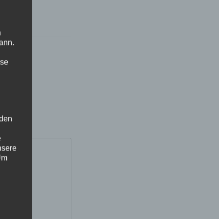
n
ann.
ise
rt
 den
e
nsere
 Um