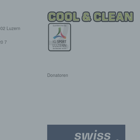
onymisierung ist die Verarbeitung personenbezogener Daten i
 Weise, auf welche die personenbezogenen Daten ohne
ziehung zusätzlicher Informationen nicht mehr einer spezifisch
ffenen Person zugeordnet werden können, sofern diese zusätzl
002 Luzern
mationen gesondert aufbewahrt werden und technischen und
isatorischen Maßnahmen unterliegen, die gewährleisten, dass 
0 7
nenbezogenen Daten nicht einer identifizierten oder identifizie
lichen Person zugewiesen werden.
rantwortlicher oder für die Verarbeitung Verantwortlicher
twortlicher oder für die Verarbeitung Verantwortlicher ist die
Donatoren
liche oder juristische Person, Behörde, Einrichtung oder andere
e, die allein oder gemeinsam mit anderen über die Zwecke und M
erarbeitung von personenbezogenen Daten entscheidet. Sind d
e und Mittel dieser Verarbeitung durch das Unionsrecht oder d
 der Mitgliedstaaten vorgegeben, so kann der Verantwortliche
hungsweise können die bestimmten Kriterien seiner Benennun
dem Unionsrecht oder dem Recht der Mitgliedstaaten vorgeseh
n.
ftragsverarbeiter