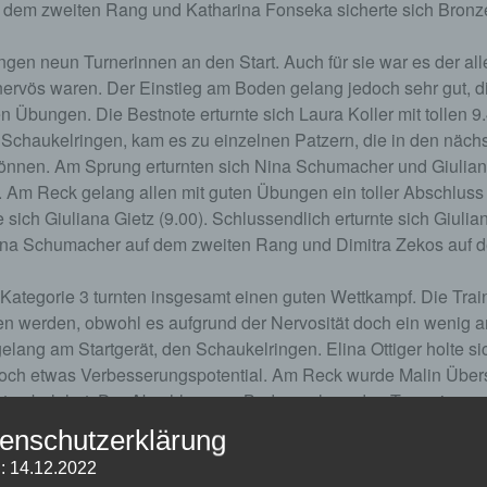
uf dem zweiten Rang und Katharina Fonseka sicherte sich Bronz
ingen neun Turnerinnen an den Start. Auch für sie war es der al
nervös waren. Der Einstieg am Boden gelang jedoch sehr gut, d
nen Übungen. Die Bestnote erturnte sich Laura Koller mit tollen 
 Schaukelringen, kam es zu einzelnen Patzern, die in den näch
önnen. Am Sprung erturnten sich Nina Schumacher und Giulian
. Am Reck gelang allen mit guten Übungen ein toller Abschluss
e sich Giuliana Gietz (9.00). Schlussendlich erturnte sich Giulia
ina Schumacher auf dem zweiten Rang und Dimitra Zekos auf d
 Kategorie 3 turnten insgesamt einen guten Wettkampf. Die Trai
en werden, obwohl es aufgrund der Nervosität doch ein wenig a
 gelang am Startgerät, den Schaukelringen. Elina Ottiger holte si
och etwas Verbesserungspotential. Am Reck wurde Malin Übersch
ten belohnt. Der Abschluss am Boden gelang den Turnerinnen gut
 Die Bestnote erturnte sich Leni Überschlag (9.40). Diese half 
enschutzerklärung
er ihr erturnte sich Aliya Keller Silber und Elina Ottiger erhielt 
: 14.12.2022