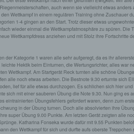
it. Der erste Wettkampf nach einer gefühlten Ewigkeit. Wir alle 
Riegenmeisterschaften, auch wenn sie vielleicht etwas anders a
n den Wettkampf in einem regulären Training ohne Zuschauer dur
gorien 1-4 gingen an den Start. Trotz dieser etwas ungewohnte
infach wieder einmal die Wettkampfatmosphäre zu spüren. Die T
eue Wettkampfdress anziehen und mit Stolz ihre Fortschritte de
n der Kategorie 1 waren alle sehr aufgeregt, da es ihr allererst
leichte Hektik beim Einturnen, die Wertungsrichter, alles war n
uten Wettkampf. Am Startgerät Reck turnten alle schöne Übunge
n alle noch etwas arbeiten. Die Bestnote 9.30 erturnte sich El
oden, lief für alle etwas durchzogen. Es schlichen sich hier und
urnte sich mit einer sauberen Übung die Note 9.30. Nun ging es 
es eintrainierten Übungsfehlers gefordert waren, denn zum ers
Schwung in der Übung turnen. Doch alle absolvierten ihre Übun
ihre super Übung 9.00 Punkte. Am letzten Gerät zeigten alle n
Sprünge. Katharina Fonseka wurde dafür mit 9.55 Punkten bel
nn den Wettkampf für sich und durfte aufs oberste Treppchen st