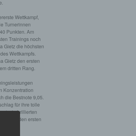
e.
lererste Wettkampf,
ie Turnerinnen
9.40 Punkten. Am
sten Trainings noch
a Gietz die höchsten
 des Wettkampfs.
na Gietz den ersten
em dritten Rang.
ningsleistungen
n Konzentration
ch die Bestnote 9,05.
lag für ihre tolle
, sie brillierten
ihr, sich den ersten
Bronze.