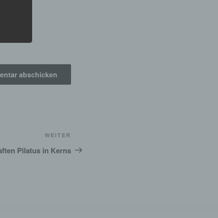
der
g, das
gener
Nächster
WEITER
wendet
Beitrag
ten Pilatus in Kerns
che
eben,
el