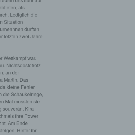
freuten uns sehr auf
bliefen, als
ch. Lediglich die
n Situation
urnerinnen durften
r letzten zwei Jahre
er Wettkampf war.
eu. Nichtsdestotrotz
n, an der
la Martin. Das
 da kleine Fehler
an die Schaukelringe,
ten Mal mussten sie
g souverän, Kira
ochmals ihre Power
ohnt. Am Ende
eigen. Hinter ihr