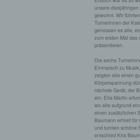
Endlich war es so we
unsere diesjährigen 
gewohnt. Wir führte
Turnerinnen der Kate
genossen es alle, e
zum ersten Mal das n
präsentieren.
Die sechs Turnerinne
Einmarsch zu Musik, 
zeigten alle einen g
Körperspannung dürfe
nächste Gerät, der B
ein. Ella Martin ert
wo alle aufgrund ein
einen zusätzlichen 
Baumann erhielt für 
und turnten schöne 
entschied Kira Bauma