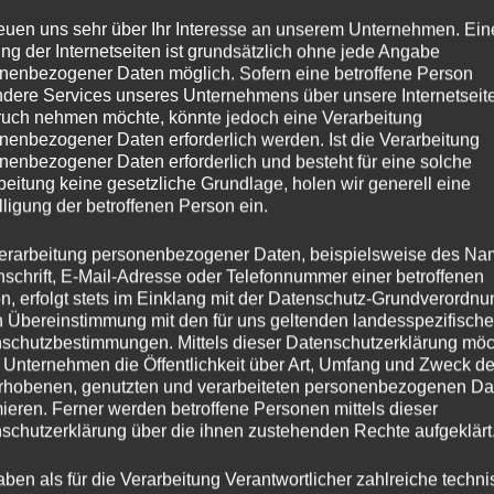
tarteten am Sprung erfolgreich in den Wettkampf. Manuela Bopp
reuen uns sehr über Ihr Interesse an unserem Unternehmen. Ein
 Bestnote 9.00. Auch am Reck riefen die Turnerinnen ihre Leis
ng der Internetseiten ist grundsätzlich ohne jede Angabe
gten superschöne Übungen. Für ihre Leistung wurde Ladina Dietr
nenbezogener Daten möglich. Sofern eine betroffene Person
ter ging es zum Boden, wo alle mit schönen Übungen brillierte
dere Services unseres Unternehmens über unsere Internetseite
uch nehmen möchte, könnte jedoch eine Verarbeitung
a Bopp (9.40) und Mattea Wespi erturnte sich 9.25 Punkte. Bis 
nenbezogener Daten erforderlich werden. Ist die Verarbeitung
 Turnerinnen, ihre Konzentration aufrecht zu halten, weshalb 
nenbezogener Daten erforderlich und besteht für eine solche
iner super Übung erturnte sich Manuela Bopp 9.20 Punkte, Noem
beitung keine gesetzliche Grundlage, holen wir generell eine
Ende durfte Manuela Bopp die Goldmedaille entgegennehmen,
lligung der betroffenen Person ein.
, Bronze ging an Julie Silbermann.
erarbeitung personenbezogener Daten, beispielsweise des Na
nschrift, E-Mail-Adresse oder Telefonnummer einer betroffenen
aften boten für alle Turnerinnen die Möglichkeit, sich wieder a
n, erfolgt stets im Einklang mit der Datenschutz-Grundverordnu
 zu gewöhnen oder erstmals Wettkampfluft zu schnuppern. Wir
n Übereinstimmung mit den für uns geltenden landesspezifisch
t dem einen oder anderen Erfolgserlebnis.
schutzbestimmungen. Mittels dieser Datenschutzerklärung mö
 Unternehmen die Öffentlichkeit über Art, Umfang und Zweck de
rhobenen, genutzten und verarbeiteten personenbezogenen Da
mieren. Ferner werden betroffene Personen mittels dieser
Herunterladen
1
schutzerklärung über die ihnen zustehenden Rechte aufgeklärt
aben als für die Verarbeitung Verantwortlicher zahlreiche techn