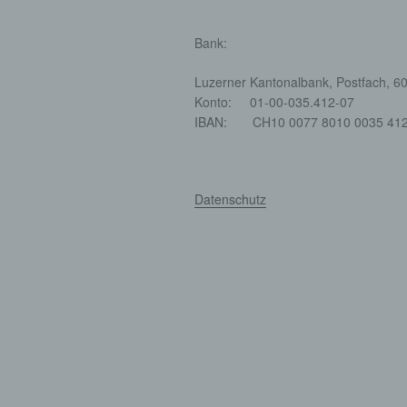
Pseud
einer
Bank:
Hinzu
betro
Luzerner Kantonalbank, Postfach, 6
Infor
Konto: 01-00-035.412-07
organ
IBAN: CH10 0077 8010 0035 412
perso
natür
g) Ve
Datenschutz
Veran
natür
Stell
der V
Zweck
Recht
bezie
nach 
werde
h) Au