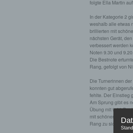
folgte Ella Martin a
In der Kategorie 2 g
weshalb alle etwas 
brillierten mit schö
nächsten Gerät, den
verbessert werden k
Noten 9.30 und 9.20
Die Bestnote erturnt
Rang, gefolgt von N
Die Turnerinnen der
konnten gut abgeruf
fehlte. Der Einstieg
Am Sprung gibt es n
Übung mit 9.00 Punk
mit schönen Übungen.
Dat
Rang zu sichern, hint
Stand