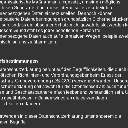
rganisatorische Maßnahmen umgesetzt, um einen möglichst
nlosen Schutz der über diese Internetseite verarbeiteten
,
WETTKAMPFBERICHT
nenbezogenen Daten sicherzustellen. Dennoch können
netbasierte Datenübertragungen grundsätzlich Sicherheitslücke
isen, sodass ein absoluter Schutz nicht gewährleistet werden k
iesem Grund steht es jeder betroffenen Person frei,
nenbezogene Daten auch auf alternativen Wegen, beispielswe
onisch, an uns zu übermitteln.
n Kommentar
 wird nicht veröffentlicht.
Erforderliche Felder sind mit
*
markie
iffsbestimmungen
atenschutzerklärung beruht auf den Begrifflichkeiten, die durch
äischen Richtlinien- und Verordnungsgeber beim Erlass der
schutz-Grundverordnung (DS-GVO) verwendet wurden. Unser
schutzerklärung soll sowohl für die Öffentlichkeit als auch für u
n und Geschäftspartner einfach lesbar und verständlich sein.
zu gewährleisten, möchten wir vorab die verwendeten
flichkeiten erläutern.
erwenden in dieser Datenschutzerklärung unter anderem die
nden Begriffe: