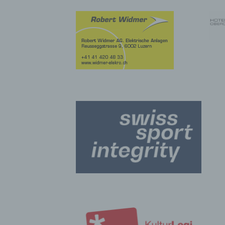
beitung ist jeder mit oder ohne Hilfe automatisierter Verfahren
führte Vorgang oder jede solche Vorgangsreihe im Zusammen
ersonenbezogenen Daten wie das Erheben, das Erfassen, die
isation, das Ordnen, die Speicherung, die Anpassung oder
derung, das Auslesen, das Abfragen, die Verwendung, die
legung durch Übermittlung, Verbreitung oder eine andere Form 
tstellung, den Abgleich oder die Verknüpfung, die Einschränkun
en oder die Vernichtung.
inschränkung der Verarbeitung
hränkung der Verarbeitung ist die Markierung gespeicherter
nenbezogener Daten mit dem Ziel, ihre künftige Verarbeitung
schränken.
ofiling
ling ist jede Art der automatisierten Verarbeitung personenbezo
, die darin besteht, dass diese personenbezogenen Daten ver
n, um bestimmte persönliche Aspekte, die sich auf eine natürli
n beziehen, zu bewerten, insbesondere, um Aspekte bezüglich
tsleistung, wirtschaftlicher Lage, Gesundheit, persönlicher Vorli
essen, Zuverlässigkeit, Verhalten, Aufenthaltsort oder Ortswechs