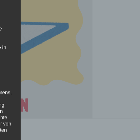
e
 in
mens,
ng
en
chte
r von
ten