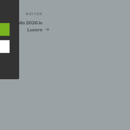
WEITER
Nächster
Beitrag
n Trampolin 2026 in
Luzern
er, zu
en
en,
e
ng