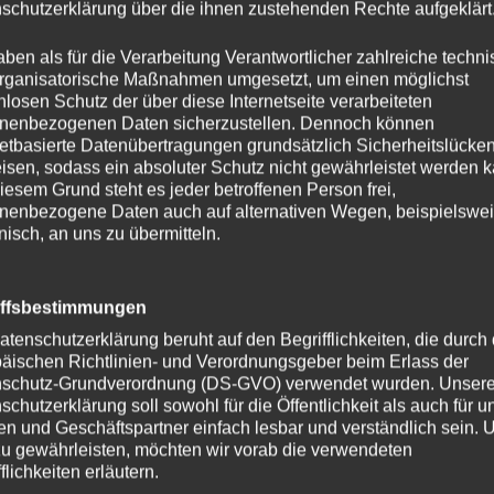
schutzerklärung über die ihnen zustehenden Rechte aufgeklärt
ON
ELIAS.STEINER
e
aben als für die Verarbeitung Verantwortlicher zahlreiche techn
rganisatorische Maßnahmen umgesetzt, um einen möglichst
nlosen Schutz der über diese Internetseite verarbeiteten
fnen wir unsere
Trampolin-Halle am Sonntag für alle
!
nenbezogenen Daten sicherzustellen. Dennoch können
gt mit uns und habt eine riesige Portion Spass — egal ob du A
netbasierte Datenübertragungen grundsätzlich Sicherheitslücke
isen, sodass ein absoluter Schutz nicht gewährleistet werden k
hast.
iesem Grund steht es jeder betroffenen Person frei,
nenbezogene Daten auch auf alternativen Wegen, beispielswe
trampolinluzern.ch/halle-fuer-alle/
onisch, an uns zu übermitteln.
iffsbestimmungen
Herunterladen
atenschutzerklärung beruht auf den Begrifflichkeiten, die durch
äischen Richtlinien- und Verordnungsgeber beim Erlass der
schutz-Grundverordnung (DS-GVO) verwendet wurden. Unser
schutzerklärung soll sowohl für die Öffentlichkeit als auch für u
n und Geschäftspartner einfach lesbar und verständlich sein.
zu gewährleisten, möchten wir vorab die verwendeten
flichkeiten erläutern.