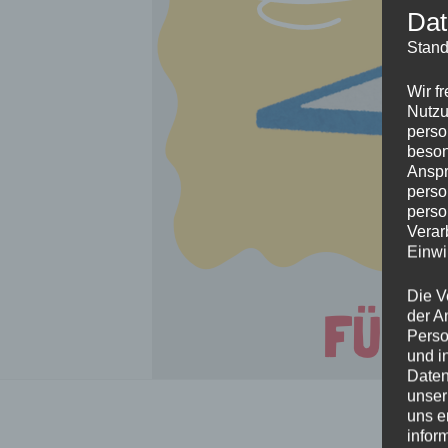
Dat
Stand
Wir f
Nutzu
perso
beson
Anspr
perso
perso
Verar
Einwi
Die V
der A
Perso
und i
Daten
unser
uns e
infor