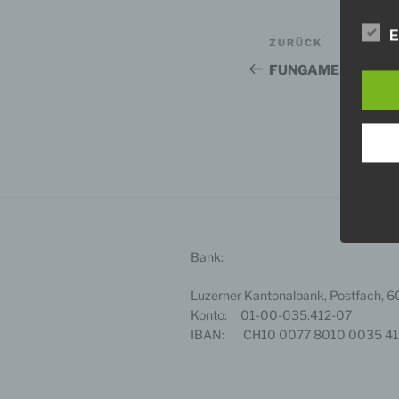
Wir v
Beitragsnav
E
folge
Vorheriger
ZURÜCK
Beitrag
FUNGAMES 2025
a) p
Perso
ident
„betro
Perso
Zuord
Stand
beson
genet
Identi
Bank:
b) b
Luzerner Kantonalbank, Postfach, 
Betrof
Konto: 01-00-035.412-07
Perso
IBAN: CH10 0077 8010 0035 41
Veran
c) V