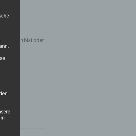
.
ische
nfänger:in bist oder
n
ann.
ise
 den
e
nsere
 Um