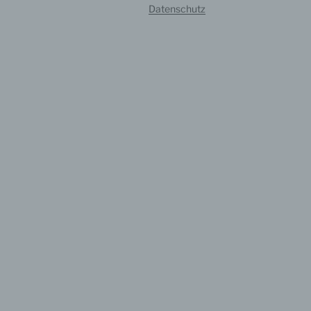
Verar
Datenschutz
ausge
mit p
Organ
Verän
Offen
Berei
Lösch
d) E
Einsc
perso
einzu
e) Pr
Profi
Daten
werde
Perso
Arbei
Inter