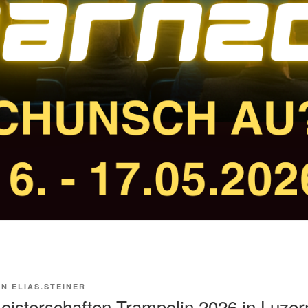
ON
ELIAS.STEINER
isterschaften Trampolin 2026 in Luzer