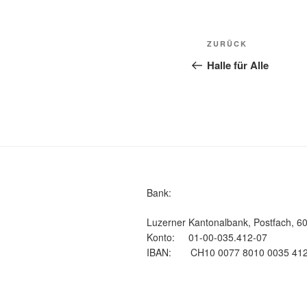
Beitragsnavi
Vorheriger
ZURÜCK
Beitrag
Halle für Alle
Bank:
Luzerner Kantonalbank, Postfach, 6
Konto: 01-00-035.412-07
IBAN: CH10 0077 8010 0035 412