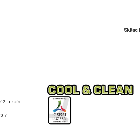
gation
Skitag 
002 Luzern
0 7