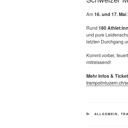
Am
16. und 17. Mai
Rund
180 Athlet:in
und pure Leidenscha
letzten Durchgang 
Kommt vorbei, feuert
mitreissend!
Mehr Infos & Ticket
trampolinluzern.ch/
KATEGORIEN
ALLGEMEIN
,
TR