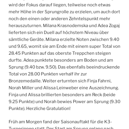
wird der Fokus darauf liegen, teilweise noch etwas
mehr Höhe in der Sprungrolle zu erzielen, um auch dort
noch den einen oder anderen Zehntelspunkt mehr
herauszuturnen. Milana Krasnodemska und Adea Zogaj
lieferten sich ein Duell auf höchstem Niveau über
sämtliche Geräte. Milana erzielte Noten zwischen 9.40
und 9.65, womit sie am Ende mit einem super Total von
28.45 Punkten auf das oberste Treppchen steigen
durfte. Adea punktete besonders am Boden und am
Sprung (9.40 bzw. 9.50). Das ebenfalls beeindruckende
Total von 28.00 Punkten verhalf ihr zur
Bronzemedaille. Weiter erturnten sich Finja Fahrni,
Norah Miller und Alissa Leinweber eine Auszeichnung.
Finja und Alissa brillierten besonders am Reck (beide
9.25 Punkte) und Norah bewies Power am Sprung (9.30
Punkte). Herzliche Gratulation!
Früh am Morgen fand der Saisonauftakt für die K3-
Turnerinnen statt. Der Start am Sprung gelang nach