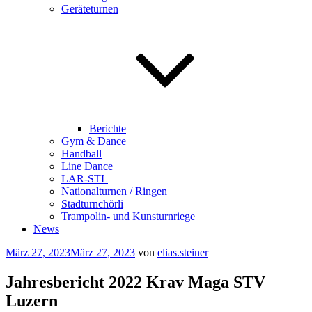
Geräteturnen
Berichte
Gym & Dance
Handball
Line Dance
LAR-STL
Nationalturnen / Ringen
Stadturnchörli
Trampolin- und Kunsturnriege
News
Veröffentlicht
März 27, 2023
März 27, 2023
von
elias.steiner
am
Jahresbericht 2022 Krav Maga STV
Luzern