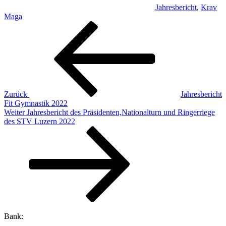
Jahresbericht
,
Krav
Maga
Beitragsnavigation
Vorheriger
Beitrag
Zurück
Jahresbericht
Fit Gymnastik 2022
Nächster
Weiter
Jahresbericht des Präsidenten,Nationalturn und Ringerriege
Beitrag
des STV Luzern 2022
Bank: