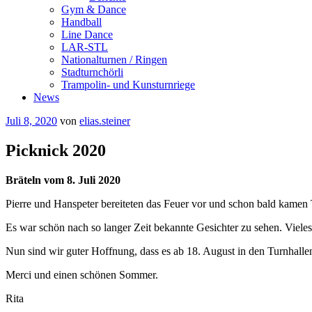
Gym & Dance
Handball
Line Dance
LAR-STL
Nationalturnen / Ringen
Stadturnchörli
Trampolin- und Kunsturnriege
News
Veröffentlicht
Juli 8, 2020
von
elias.steiner
am
Picknick 2020
Bräteln vom 8. Juli 2020
Pierre und Hanspeter bereiteten das Feuer vor und schon bald kamen
Es war schön nach so langer Zeit bekannte Gesichter zu sehen. Viel
Nun sind wir guter Hoffnung, dass es ab 18. August in den Turnhalle
Merci und einen schönen Sommer.
Rita