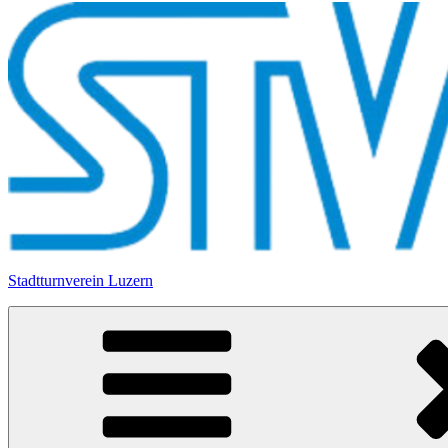
Stadtturnverein Luzern