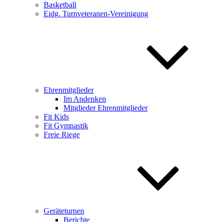
Basketball
Eidg. Turnveteranen-Vereinigung
Ehrenmitglieder
Im Andenken
Mitglieder Ehrenmitglieder
Fit Kids
Fit Gymnastik
Freie Riege
Geräteturnen
Berichte