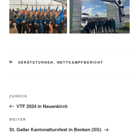
KATEGORIEN
GERÄTETURNEN
,
WETTKAMPFBERICHT
Beitragsnavigation
Vorheriger
ZURÜCK
Beitrag
VTF 2024 in Neuenkirch
Nächster
WEITER
Beitrag
St. Galler Kantonalturnfest in Benken (SG)