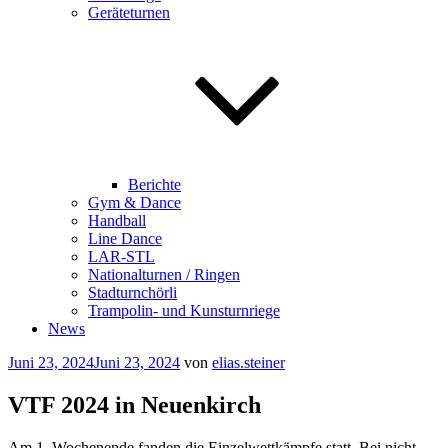
Geräteturnen
Berichte
Gym & Dance
Handball
Line Dance
LAR-STL
Nationalturnen / Ringen
Stadturnchörli
Trampolin- und Kunsturnriege
News
Veröffentlicht
Juni 23, 2024
Juni 23, 2024
von
elias.steiner
am
VTF 2024 in Neuenkirch
Am 1. Wochenende fanden die Einzelwettkämpfe statt. Bei nicht