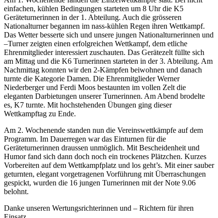
einfachen, kühlen Bedingungen starteten um 8 Uhr die K5
Geräteturnerinnen in der 1. Abteilung. Auch die grösseren
Nationalturner begannen im nass-kühlen Regen ihren Wettkampf.
Das Wetter besserte sich und unsere jungen Nationalturnerinnen und
–Turner zeigten einen erfolgreichen Wettkampf, dem etliche
Ehrenmitglieder interessiert zuschauten. Das Gerätezelt füllte sich
am Mittag und die K6 Turnerinnen starteten in der 3. Abteilung. Am
Nachmittag konnten wir den 2-Kämpfen beiwohnen und danach
turnte die Kategorie Damen. Die Ehrenmitglieder Werner
Niederberger und Ferdi Moos bestaunten im vollen Zelt die
eleganten Darbietungen unserer Turnerinnen. Am Abend brodelte
es, K7 turnte. Mit hochstehenden Übungen ging dieser
Wettkampftag zu Ende.
Am 2. Wochenende standen nun die Vereinswettkämpfe auf dem
Programm. Im Dauerregen war das Einturnen für die
Geräteturnerinnen draussen unmöglich. Mit Bescheidenheit und
Humor fand sich dann doch noch ein trockenes Plätzchen. Kurzes
Vorbereiten auf dem Wettkampfplatz und los geht’s. Mit einer sauber
geturnten, elegant vorgetragenen Vorführung mit Überraschungen
gespickt, wurden die 16 jungen Turnerinnen mit der Note 9.06
belohnt.
Danke unseren Wertungsrichterinnen und – Richtern für ihren
Einsatz.