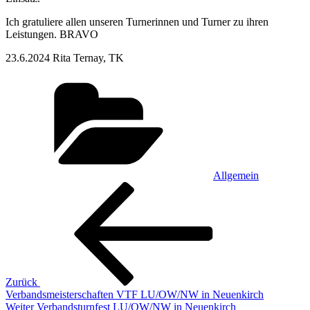
Ich gratuliere allen unseren Turnerinnen und Turner zu ihren
Leistungen. BRAVO
23.6.2024 Rita Ternay, TK
Kategorien
Allgemein
Beitragsnavigation
Vorheriger
Beitrag
Zurück
Verbandsmeisterschaften VTF LU/OW/NW in Neuenkirch
Nächster
Weiter
Verbandsturnfest LU/OW/NW in Neuenkirch