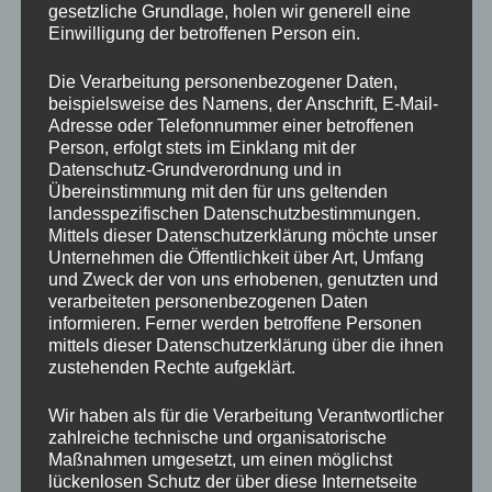
gesetzliche Grundlage, holen wir generell eine
Januar 2021
Einwilligung der betroffenen Person ein.
Esther Nadig
Die Verarbeitung personenbezogener Daten,
beispielsweise des Namens, der Anschrift, E-Mail-
Adresse oder Telefonnummer einer betroffenen
Person, erfolgt stets im Einklang mit der
KATEGORIEN
ALLGEMEIN
,
EHRENMITGLIEDER
Datenschutz-Grundverordnung und in
Übereinstimmung mit den für uns geltenden
landesspezifischen Datenschutzbestimmungen.
Mittels dieser Datenschutzerklärung möchte unser
Schreibe einen Kommentar
Unternehmen die Öffentlichkeit über Art, Umfang
und Zweck der von uns erhobenen, genutzten und
Deine E-Mail-Adresse wird nicht veröffentlicht.
verarbeiteten personenbezogenen Daten
informieren. Ferner werden betroffene Personen
Erforderliche Felder sind mit
*
markiert
mittels dieser Datenschutzerklärung über die ihnen
zustehenden Rechte aufgeklärt.
Kommentar
*
Wir haben als für die Verarbeitung Verantwortlicher
zahlreiche technische und organisatorische
Maßnahmen umgesetzt, um einen möglichst
lückenlosen Schutz der über diese Internetseite