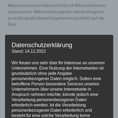
Meinen herzlichen Dank möchte ich Rita Lichtsteiner
aussprechen. Während des ganzen Jahres bringt sie
zuverlässig alle Geburtstagskarten pünktlich auf die
Post.
Zusammen versuchen wir, das
«Ehrenmitgliederschiffli» auf Vordermann zu halten
Datenschutzerklärung
und euch immer wieder ein abwechslungsreiches
Stand: 14.12.2022
Programm zu präsentieren. Leider war das in diesem
Jahr nur beschränkt möglich.
Wir freuen uns sehr über Ihr Interesse an unserem
Unternehmen. Eine Nutzung der Internetseiten ist
grundsätzlich ohne jede Angabe
Wir freuen uns, wenn wir besseren Zeiten
personenbezogener Daten möglich. Sofern eine
entgegensehen können und unbeschwert wieder
betroffene Person besondere Services unseres
Ausflüge und Treffen organisieren dürfen.
Unternehmens über unsere Internetseite in
Anspruch nehmen möchte, könnte jedoch eine
Wir danken allen Ehrenmitgliedern für das Interesse
Verarbeitung personenbezogener Daten
erforderlich werden. Ist die Verarbeitung
und die Teilnahme an unseren An-lässen; es ist doch
personenbezogener Daten erforderlich und
immer wieder eine Bereicherung im Alltag.
besteht für eine solche Verarbeitung keine