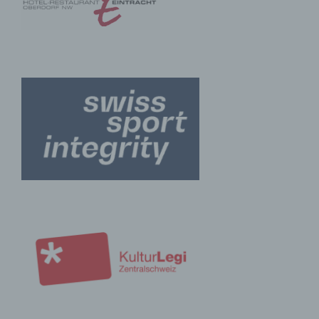
mehr einer spezifischen betroffenen Person
zugeordnet werden können, sofern diese
zusätzlichen Informationen gesondert aufbewahrt
werden und technischen und organisatorischen
Maßnahmen unterliegen, die gewährleisten, dass
die personenbezogenen Daten nicht einer
identifizierten oder identifizierbaren natürlichen
Person zugewiesen werden.
g) Verantwortlicher oder für die Verarbeitung
Verantwortlicher
Verantwortlicher oder für die Verarbeitung
Verantwortlicher ist die natürliche oder juristische
Person, Behörde, Einrichtung oder andere Stelle,
die allein oder gemeinsam mit anderen über die
Zwecke und Mittel der Verarbeitung von
personenbezogenen Daten entscheidet. Sind die
Zwecke und Mittel dieser Verarbeitung durch das
Unionsrecht oder das Recht der Mitgliedstaaten
vorgegeben, so kann der Verantwortliche
beziehungsweise können die bestimmten Kriterien
seiner Benennung nach dem Unionsrecht oder