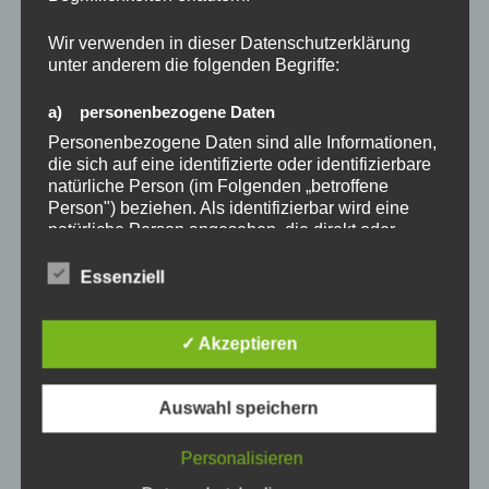
Name, E-Mail-Adresse und Website in diesem
Wir verwenden in dieser Datenschutzerklärung
Browser für meinen nächsten Kommentar speichern.
unter anderem die folgenden Begriffe:
a) personenbezogene Daten
Benachrichtige mich über nachfolgende Kommentare
Personenbezogene Daten sind alle Informationen,
via E-Mail.
die sich auf eine identifizierte oder identifizierbare
natürliche Person (im Folgenden „betroffene
Person") beziehen. Als identifizierbar wird eine
Benachrichtige mich über neue Beiträge via E-Mail.
natürliche Person angesehen, die direkt oder
indirekt, insbesondere mittels Zuordnung zu einer
Kennung wie einem Namen, zu einer
Essenziell
Kennnummer, zu Standortdaten, zu einer Online-
Kennung oder zu einem oder mehreren
besonderen Merkmalen, die Ausdruck der
✓ Akzeptieren
physischen, physiologischen, genetischen,
psychischen, wirtschaftlichen, kulturellen oder
Beitragsnavigation
sozialen Identität dieser natürlichen Person sind,
Auswahl speichern
Vorheriger
ZURÜCK
identifiziert werden kann.
Beitrag
Jahresprogramm 2022 Ehrenmitglieder
Personalisieren
b) betroffene Person