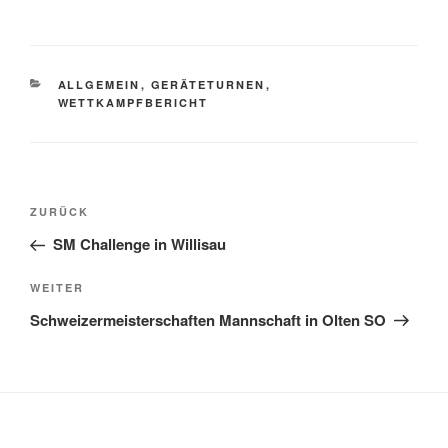
KATEGORIEN
ALLGEMEIN
,
GERÄTETURNEN
,
WETTKAMPFBERICHT
Beitragsnavigation
Vorheriger
ZURÜCK
Beitrag
SM Challenge in Willisau
Nächster
WEITER
Beitrag
Schweizermeisterschaften Mannschaft in Olten SO