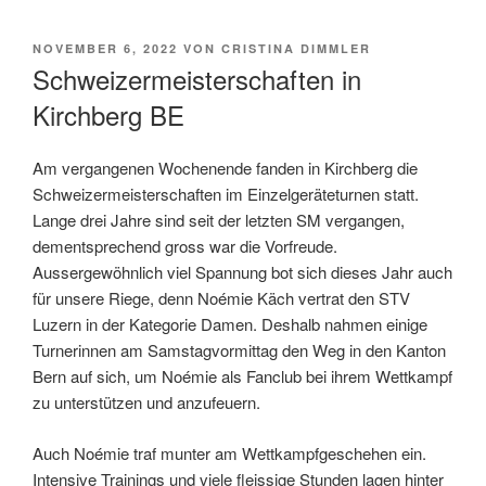
VERÖFFENTLICHT
NOVEMBER 6, 2022
VON
CRISTINA DIMMLER
AM
Schweizermeisterschaften in
Kirchberg BE
Am vergangenen Wochenende fanden in Kirchberg die
Schweizermeisterschaften im Einzelgeräteturnen statt.
Lange drei Jahre sind seit der letzten SM vergangen,
dementsprechend gross war die Vorfreude.
Aussergewöhnlich viel Spannung bot sich dieses Jahr auch
für unsere Riege, denn Noémie Käch vertrat den STV
Luzern in der Kategorie Damen. Deshalb nahmen einige
Turnerinnen am Samstagvormittag den Weg in den Kanton
Bern auf sich, um Noémie als Fanclub bei ihrem Wettkampf
zu unterstützen und anzufeuern.
Auch Noémie traf munter am Wettkampfgeschehen ein.
Intensive Trainings und viele fleissige Stunden lagen hinter