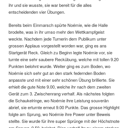
ihr und sie wusste, sie war bereit für die alles
entscheidenden vier Übungen.
Bereits beim Einmarsch spürte Noémie, wie die Halle
brodelte, was in ihr umso mehr den Wettkampfgeist
weckte. Nachdem jede Turnerin dem Publikum unter
grossen Applaus vorgestellt worden war, ging es ans
Startgerät Reck. Gleich zu Beginn legte Noémie vor, sie
turnte eine sehr saubere Reckübung, welche mit tollen 9.20
Punkten belohnt wurde. Weiter ging es zum Boden, wo
Noémie sich sehr gut an den stark federnden Boden
anpasste und mit einer sehr schönen Übung brillierte. Sie
erhielt die gute Note 9.00, welche ihr nach dem zweiten
Gerät zum 3. Zwischenrang verhalf. Als nächstes folgten
die Schaukelringe, wo Noémie ihre Leistung souverän
abrief, sie erturnte erneut 9.00 Punkte. Das grosse Highlight
folgte am Sprung, wo Noémie ihre Power unter Beweis
stellte. Sie wurde für ihre super Sprünge mit der Höchstnote
am Sprung, 9.50, belohnt. Dies verhalf ihr zu einem starken