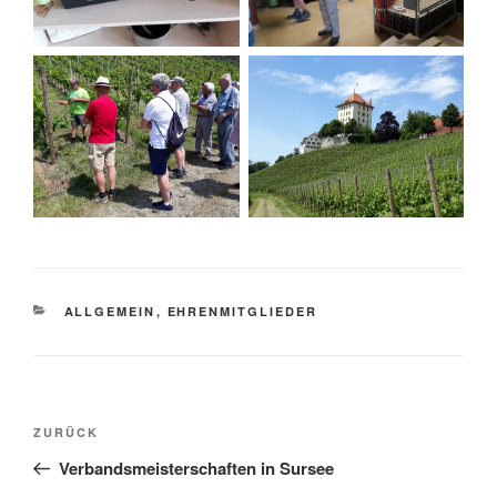
KATEGORIEN
ALLGEMEIN
,
EHRENMITGLIEDER
Beitragsnavigation
Vorheriger
ZURÜCK
Beitrag
Verbandsmeisterschaften in Sursee